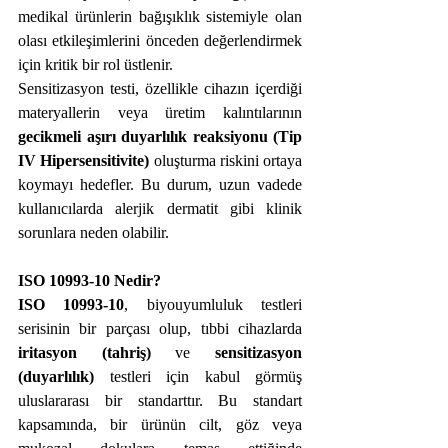
medikal ürünlerin bağışıklık sistemiyle olan 
olası etkileşimlerini önceden değerlendirmek 
için kritik bir rol üstlenir.
Sensitizasyon testi, özellikle cihazın içerdiği 
materyallerin veya üretim kalıntılarının 
gecikmeli aşırı duyarlılık reaksiyonu (Tip 
IV Hipersensitivite)
 oluşturma riskini ortaya 
koymayı hedefler. Bu durum, uzun vadede 
kullanıcılarda alerjik dermatit gibi klinik 
sorunlara neden olabilir.
ISO 10993-10 Nedir?
ISO 10993-10
, biyouyumluluk testleri 
serisinin bir parçası olup, tıbbi cihazlarda 
iritasyon (tahriş)
 ve 
sensitizasyon 
(duyarlılık)
 testleri için kabul görmüş 
uluslararası bir standarttır. Bu standart 
kapsamında, bir ürünün cilt, göz veya 