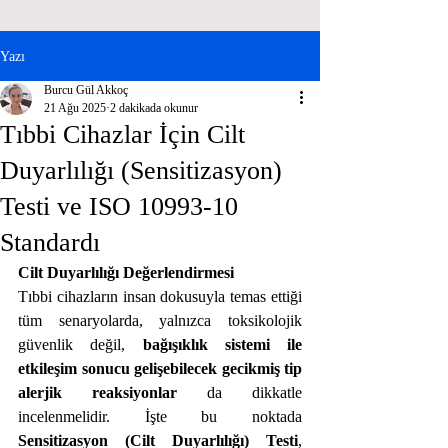
Yazı
Burcu Gül Akkoç
21 Ağu 2025
2 dakikada okunur
Tıbbi Cihazlar İçin Cilt
Duyarlılığı (Sensitizasyon)
Testi ve ISO 10993-10
Standardı
Cilt Duyarlılığı Değerlendirmesi
Tıbbi cihazların insan dokusuyla temas ettiği 
tüm senaryolarda, yalnızca toksikolojik 
güvenlik değil, 
bağışıklık sistemi ile 
etkileşim sonucu gelişebilecek gecikmiş tip 
alerjik reaksiyonlar
 da dikkatle 
incelenmelidir. İşte bu noktada 
Sensitizasyon (Cilt Duyarlılığı) Testi
, 